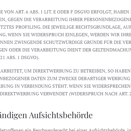
N ART. 6 ABS. 1 LIT. E ODER F DSGVO ERFOLGT, HABEN S
EN, GEGEN DIE VERARBEITUNG IHRER PERSONENBEZOGENE
TZTES PROFILING. DIE JEWEILIGE RECHTSGRUNDLAGE, AU
NG. WENN SIE WIDERSPRUCH EINLEGEN, WERDEN WIR IH
KÖNNEN ZWINGENDE SCHUTZWÜRDIGE GRÜNDE FÜR DIE VER
EGEN ODER DIE VERARBEITUNG DIENT DER GELTENDMACH
 ABS. 1 DSGVO).
BEITET, UM DIREKTWERBUNG ZU BETREIBEN, SO HABEN S
ENBEZOGENER DATEN ZUM ZWECKE DERARTIGER WERBUNG E
ERBUNG IN VERBINDUNG STEHT. WENN SIE WIDERSPRECHE
IREKTWERBUNG VERWENDET (WIDERSPRUCH NACH ART. 21 
ändigen Aufsichtsbehörde
etroffenen ein Beschwerderecht bei einer Aufsichtsbehörde, i