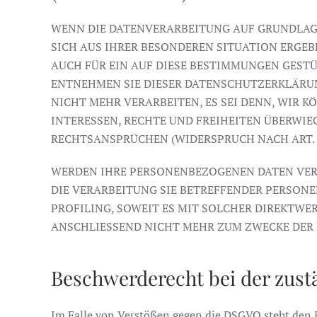
WENN DIE DATENVERARBEITUNG AUF GRUNDLAGE VO
SICH AUS IHRER BESONDEREN SITUATION ERGEB
AUCH FÜR EIN AUF DIESE BESTIMMUNGEN GESTÜ
ENTNEHMEN SIE DIESER DATENSCHUTZERKLÄRU
NICHT MEHR VERARBEITEN, ES SEI DENN, WIR 
INTERESSEN, RECHTE UND FREIHEITEN ÜBERWI
RECHTSANSPRÜCHEN (WIDERSPRUCH NACH ART. 21
WERDEN IHRE PERSONENBEZOGENEN DATEN VERAR
DIE VERARBEITUNG SIE BETREFFENDER PERSON
PROFILING, SOWEIT ES MIT SOLCHER DIREKTW
ANSCHLIESSEND NICHT MEHR ZUM ZWECKE DER D
Beschwerderecht bei der zust
Im Falle von Verstößen gegen die DSGVO steht den B