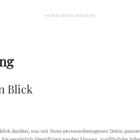
HOME
ÜBER UNS
SHOP
ung
n Blick
lick darüber, was mit Ihren personenbezogenen Daten passier
 Sie persönlich identifiziert werden können. Ausführliche I